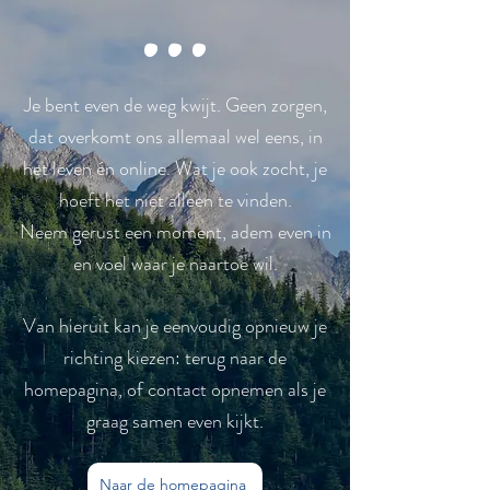
...
Je bent even de weg kwijt. Geen zorgen,
dat overkomt ons allemaal wel eens, in
het leven én online. Wat je ook zocht, je
hoeft het niet alleen te vinden.
Neem gerust een moment, adem even in
en voel waar je naartoe wil.
Van hieruit kan je eenvoudig opnieuw je
richting kiezen: terug naar de
homepagina, of contact opnemen als je
graag samen even kijkt.
Naar de homepagina